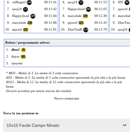
6.
wldbsgml
00:11.41
6.
qwq24
00:11.53
6.
JZE
244
52
88
7.
qwq24
00:11.42
7.
Happycloud
00:12.05
7.
qqwref
52
209
26
8.
Happycloud
00:11.64
8.
maxwhale
00:12.38
8.
maxwhale
209
165
9.
maxwhale
00:11.86
9.
qqwref
00:12.43
9.
ZherTmiR
165
266
10.
qqwref
00:11.91
10.
ZherTmiR
00:12.70
10.
qwq24
266
259
52
Robots / programmatic solvers
1.
dbut2
42
2.
tlstyer
151
3.
cheyette
* MO3 - Media di 3. La media di 3 volte consecutive.
AO5 - Media di 5. La media di 5 volte consecutive ignorando la più alta e la più bassa.
AO12 - Media di 12. La media di 12 volte consecutive ignorando la più alta e la più
bassa.
Occorre accedere per tenere traccia dei risultati
Nuovo rompicapo
Trova la tua posizione in