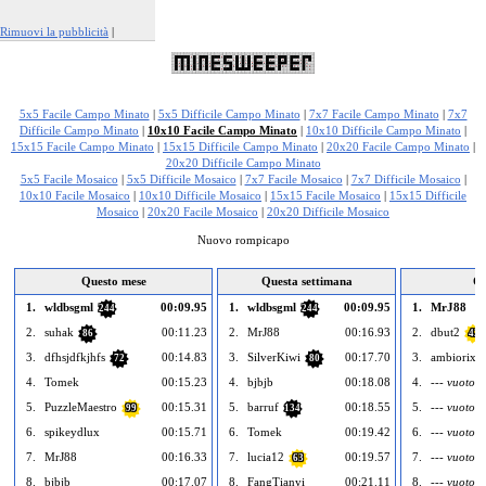
Rimuovi la pubblicità
|
Segnala questo annuncio
5x5 Facile Campo Minato
|
5x5 Difficile Campo Minato
|
7x7 Facile Campo Minato
|
7x7
Difficile Campo Minato
|
10x10 Facile Campo Minato
|
10x10 Difficile Campo Minato
|
15x15 Facile Campo Minato
|
15x15 Difficile Campo Minato
|
20x20 Facile Campo Minato
|
20x20 Difficile Campo Minato
5x5 Facile Mosaico
|
5x5 Difficile Mosaico
|
7x7 Facile Mosaico
|
7x7 Difficile Mosaico
|
10x10 Facile Mosaico
|
10x10 Difficile Mosaico
|
15x15 Facile Mosaico
|
15x15 Difficile
Mosaico
|
20x20 Facile Mosaico
|
20x20 Difficile Mosaico
Nuovo rompicapo
Questo mese
Questa settimana
Og
1.
wldbsgml
00:09.95
1.
wldbsgml
00:09.95
1.
MrJ88
244
244
2.
suhak
00:11.23
2.
MrJ88
00:16.93
2.
dbut2
86
42
3.
dfhsjdfkjhfs
00:14.83
3.
SilverKiwi
00:17.70
3.
ambiorix
72
80
4.
Tomek
00:15.23
4.
bjbjb
00:18.08
4.
--- vuoto -
5.
PuzzleMaestro
00:15.31
5.
barruf
00:18.55
5.
--- vuoto -
99
134
6.
spikeydlux
00:15.71
6.
Tomek
00:19.42
6.
--- vuoto -
7.
MrJ88
00:16.33
7.
lucia12
00:19.57
7.
--- vuoto -
63
8.
bjbjb
00:17.07
8.
FangTianyi
00:21.11
8.
--- vuoto -