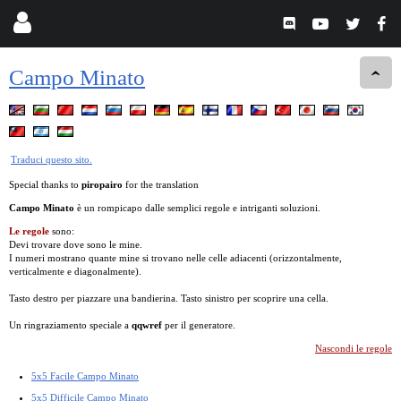
Campo Minato
Traduci questo sito.
Special thanks to
piropairo
for the translation
Campo Minato
è un rompicapo dalle semplici regole e intriganti soluzioni.
Le regole
sono:
Devi trovare dove sono le mine.
I numeri mostrano quante mine si trovano nelle celle adiacenti (orizzontalmente,
verticalmente e diagonalmente).
Tasto destro per piazzare una bandierina. Tasto sinistro per scoprire una cella.
Un ringraziamento speciale a
qqwref
per il generatore.
Nascondi le regole
5x5 Facile Campo Minato
5x5 Difficile Campo Minato