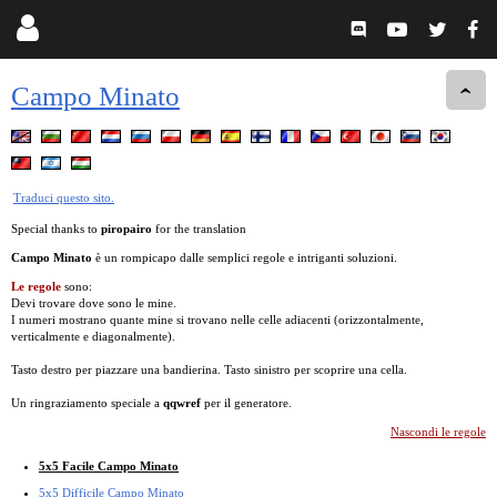
Campo Minato
Traduci questo sito.
Special thanks to
piropairo
for the translation
Campo Minato
è un rompicapo dalle semplici regole e intriganti soluzioni.
Le regole
sono:
Devi trovare dove sono le mine.
I numeri mostrano quante mine si trovano nelle celle adiacenti (orizzontalmente,
verticalmente e diagonalmente).
Tasto destro per piazzare una bandierina. Tasto sinistro per scoprire una cella.
Un ringraziamento speciale a
qqwref
per il generatore.
Nascondi le regole
5x5 Facile Campo Minato
5x5 Difficile Campo Minato