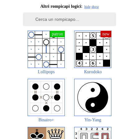
Altri rompicapi logici:
hide
show
Lollipops
Kurodoko
Binairo+
Yin-Yang