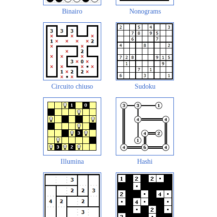
Binairo
Nonograms
Circuito chiuso
Sudoku
Illumina
Hashi