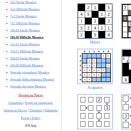
5x5 Facile Mosaico
5x5 Difficile Mosaico
7x7 Facile Mosaico
7x7 Difficile Mosaico
10x10 Facile Mosaico
10x10 Difficile Mosaico
Hitori
15x15 Facile Mosaico
15x15 Difficile Mosaico
20x20 Facile Mosaico
20x20 Difficile Mosaico
Speciale giornaliero Mosaico
Speciale della settimana Mosaico
Speciale del mese Mosaico
Acquario
Diventa un Patron
Commenti
|
Scegli un rompicapo
Stampa in blocco
|
Classifica
|
Statistiche
Privacy Policy
iOS App