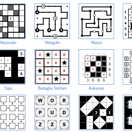
Heyawake
Shingoki
Masyu
Tapa
Battaglia Stellare
Kakurasu