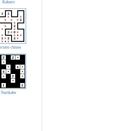
Kakuro
rcuito chiuso
Nurikabe