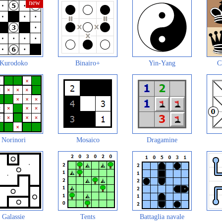
Kurodoko
Binairo+
Yin-Yang
C
Norinori
Mosaico
Dragamine
Galassie
Tents
Battaglia navale