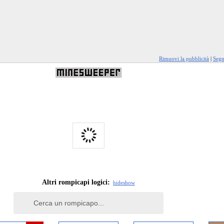
Rimuovi la pubblicità
|
Segn
Altri rompicapi logici:
hide
show