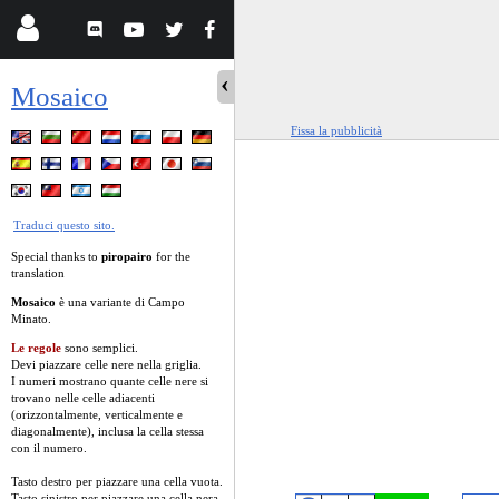
Mosaico
Fissa la pubblicità
Traduci questo sito.
Special thanks to
piropairo
for the
translation
Mosaico
è una variante di Campo
Minato.
Le regole
sono semplici.
Devi piazzare celle nere nella griglia.
I numeri mostrano quante celle nere si
trovano nelle celle adiacenti
(orizzontalmente, verticalmente e
diagonalmente), inclusa la cella stessa
con il numero.
Tasto destro per piazzare una cella vuota.
Tasto sinistro per piazzare una cella nera.