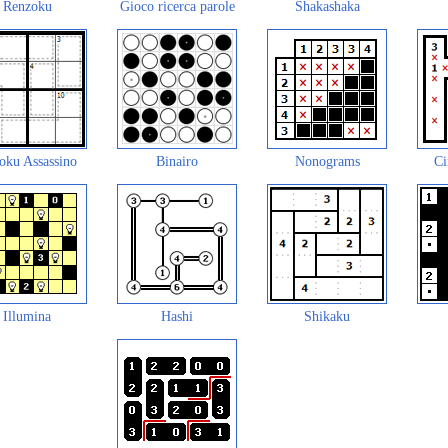
Renzoku
Gioco ricerca parole
Shakashaka
oku Assassino
Binairo
Nonograms
Ci
Illumina
Hashi
Shikaku