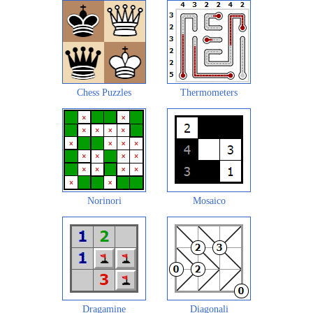
Chess Puzzles
Thermometers
Norinori
Mosaico
Dragamine
Diagonali