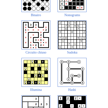
Binairo
Nonograms
Circuito chiuso
Sudoku
Illumina
Hashi