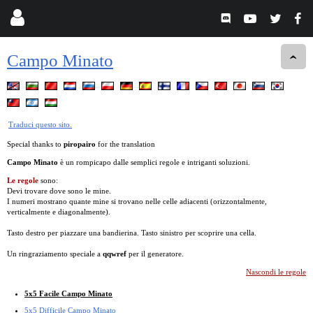
Campo Minato
Traduci questo sito.
Special thanks to
piropairo
for the translation
Campo Minato
è un rompicapo dalle semplici regole e intriganti soluzioni.
Le regole
sono:
Devi trovare dove sono le mine.
I numeri mostrano quante mine si trovano nelle celle adiacenti (orizzontalmente,
verticalmente e diagonalmente).
Tasto destro per piazzare una bandierina. Tasto sinistro per scoprire una cella.
Un ringraziamento speciale a
qqwref
per il generatore.
Nascondi le regole
5x5 Facile Campo Minato
5x5 Difficile Campo Minato